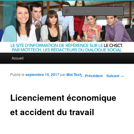
Rech
Le CHSCT
Menu principal
Accueil
Aller au contenu principal
Aller au contenu secondaire
Publié le
septembre 15, 2017
par
Mot Tech
Navigation des articles
←
Précédent
Suivant
→
Licenciement économique
et accident du travail